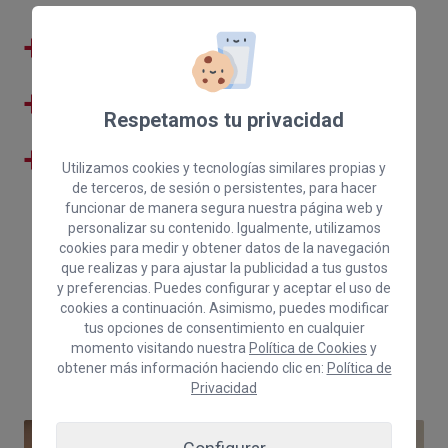
+
43
programas y servicios activos
+
3.600
Asesoramientos realizados en el
último año
Respetamos tu privacidad
+
200
Acciones formativas y de
sensibilización celebradas en 2025
Utilizamos cookies y tecnologías similares propias y
de terceros, de sesión o persistentes, para hacer
funcionar de manera segura nuestra página web y
personalizar su contenido. Igualmente, utilizamos
cookies para medir y obtener datos de la navegación
que realizas y para ajustar la publicidad a tus gustos
y preferencias. Puedes configurar y aceptar el uso de
cookies a continuación. Asimismo, puedes modificar
Actividad cameral
tus opciones de consentimiento en cualquier
momento visitando nuestra
Política de Cookies
y
Últimas noticias
obtener más información haciendo clic en:
Política de
Privacidad