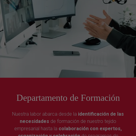
Departamento de Formación
Nuestra labor abarca desde la
identificación de las
necesidades
de formación de nuestro tejido
empresarial hasta la
colaboración con expertos,
organización y celebración
de programas de