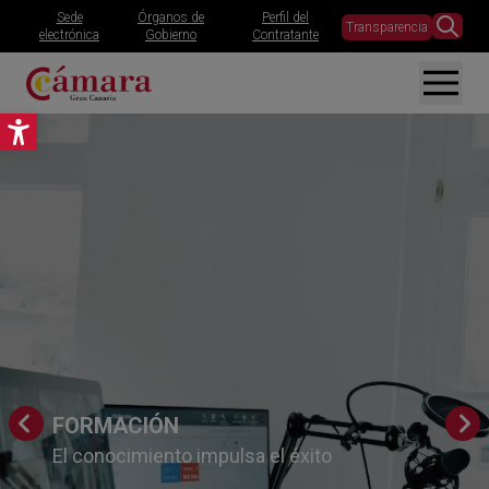
Sede
Órganos de
Perfil del
Transparencia
electrónica
Gobierno
Contratante
Abrir barra de herramientas
FORMACIÓN
El conocimiento impulsa el éxito