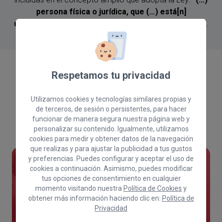
persona física o jurídica, que (…) está[n]
desarrollando una actividad económica productiva”
.
Respetamos tu privacidad
Consulta todos nuestros cursos
Utilizamos cookies y tecnologías similares propias y
de terceros, de sesión o persistentes, para hacer
funcionar de manera segura nuestra página web y
personalizar su contenido. Igualmente, utilizamos
cookies para medir y obtener datos de la navegación
que realizas y para ajustar la publicidad a tus gustos
y preferencias. Puedes configurar y aceptar el uso de
cookies a continuación. Asimismo, puedes modificar
¿Tienes alguna consulta?
tus opciones de consentimiento en cualquier
momento visitando nuestra
Política de Cookies
y
obtener más información haciendo clic en:
Política de
Si deseas que te informemos acerca de
Privacidad
alguna de las acciones formativas del