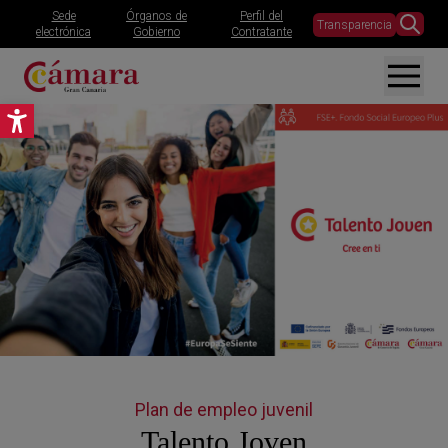
Sede
Órganos de
Perfil del
Transparencia
electrónica
Gobierno
Contratante
Abrir barra de herramientas
Plan de empleo juvenil
Talento Joven