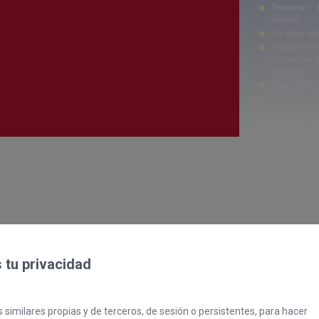
autónomos
Proyecto COMPASS
Observatorio del Comercio
Escuela Empr
Programa de Emprendi
Transformación Digital
Marketing de Contenido
Vivero
Branding (PRECE CANA
Hábitat Startu
tu privacidad
una formación específica de tripulante de cabina de
 similares propias y de terceros, de sesión o persistentes, para hacer