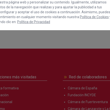
stra página web y personalizar su contenido. Igualmente, utilizamos
os de la navegación que realizas y para ajustar la publicidad a tus
onfigurar y aceptar el uso de cookies a continuación. Asimismo, puede
entimiento en cualquier momento visitando nuestra
Política de Cookies
do clic en:
Política de Privacidad
COMPART
ciones más visitadas
Red de colaboradores
ta formativa
Cámara de España
ación
Fundación INCYDE
nacional
Cámara de Fuerteventura
smo
Cámara de Lanzarote y La 