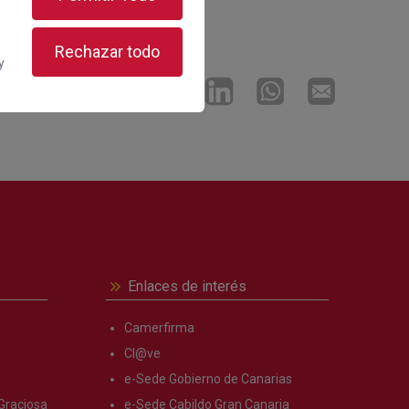
s
Rechazar todo
y
IR EN
Enlaces de interés
Camerfirma
Cl@ve
e-Sede Gobierno de Canarias
Graciosa
e-Sede Cabildo Gran Canaria