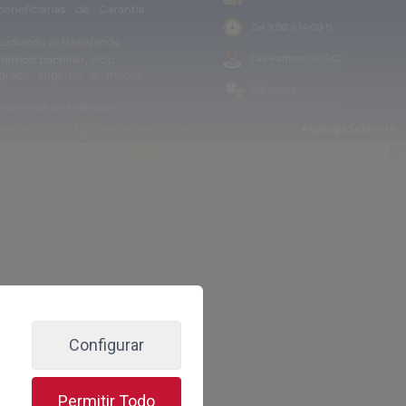
Centro de Negocios
ende
miento en
s Digitales y
Formación 'in Company'
RIAS)
p
 pasajeros
Configurar
Permitir Todo