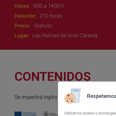
Horas:
9:00 a 14:00 h
Duración:
210 horas
Precio:
Gratuito
Lugar:
Las Palmas de Gran Canaria
CONTENIDOS
Respetamos 
Se impartirá Inglés Aeronáutico y recibirán 
Utilizamos cookies y tecnologías