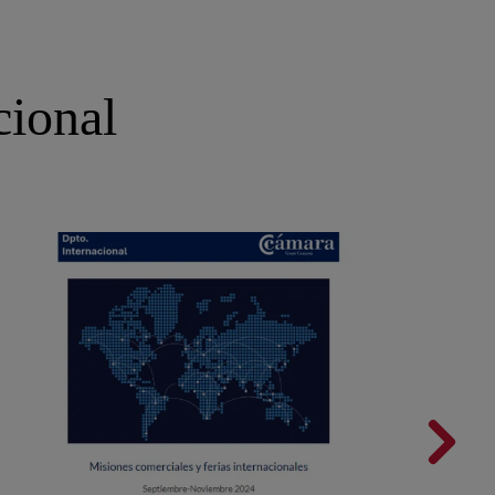
d
cional