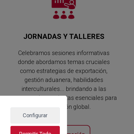
JORNADAS Y TALLERES
Celebramos sesiones informativas
donde abordamos temas cruciales
como estrategias de exportación,
gestión aduanera, habilidades
interculturales... brindando a las
empresas herramientas esenciales para
su expansión global.
Configurar
Permitir Todo