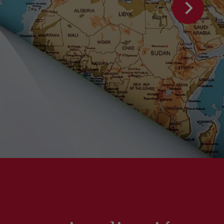
Centro de Negocios
ende
miento en
s Digitales y
Formación 'in Company'
RIAS)
p