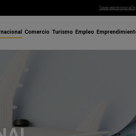
Sede electrónica
Ór
rnacional
Comercio
Turismo
Empleo
Emprendimient
siones Comerciales y Ferias en el
Apoyo al Comercio Minorista
Misiones comerciales y ferias
Emprendedoras
Asesoramient
terior
emprendedor
Gran Canaria Me Gusta
SICTED Calidad Turística
Talento Joven
esoramiento y tutorización
Trámite alta 
Saborea Gran Canaria
Clúster Turismo Innova Gran
Talento 45+
rnadas y talleres
Canaria
Trámite const
Gran Canaria Gourmet
Programa FP PYME
limitada
ogramas de apoyo especializado
Red CIDE
Ayudas para la mejora del comercio
España Emprende
Consolida tu 
rtificados para exportar
NAL
Foros de Empresas, ODS y Agenda
Agencia de colocación
PAMCA | Conso
sos de éxito
2030