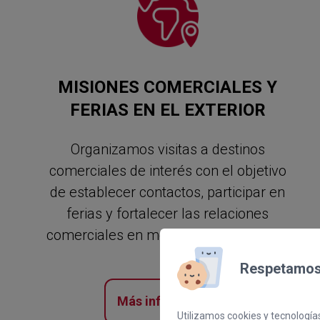
MISIONES COMERCIALES Y
FERIAS EN EL EXTERIOR
Organizamos visitas a destinos
comerciales de interés con el objetivo
de establecer contactos, participar en
ferias y fortalecer las relaciones
comerciales en mercados extranjeros.
Respetamos 
Más información
Utilizamos cookies y tecnologías