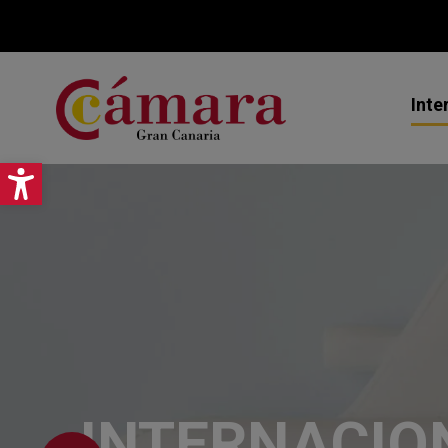
Inte
Abrir barra de herramientas
Mi
Ex
As
Jo
Pr
Ce
INTERNACIO
Ca