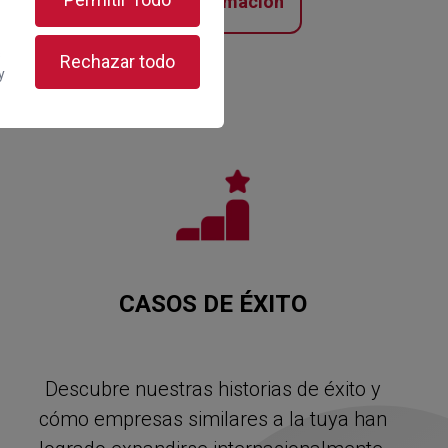
Más información
s
Rechazar todo
y
CASOS DE ÉXITO
Descubre nuestras historias de éxito y
cómo empresas similares a la tuya han