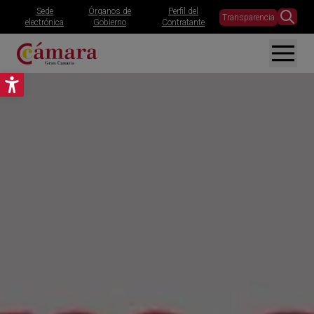
Sede
Órganos de
Perfil del
Transparencia
electrónica
Gobierno
Contratante
Abrir barra de herramientas