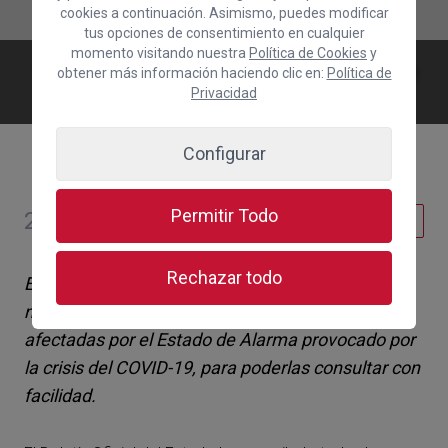
cookies a continuación. Asimismo, puedes modificar
tus opciones de consentimiento en cualquier
momento visitando nuestra
Política de Cookies
y
Recopilatorio de normativa publicada
obtener más información haciendo clic en:
Política de
con las medidas contra el COVID-19
Privacidad
Configurar
Permitir Todo
20 de marzo de 2020
Jurídico
Rechazar todo
El BOE ha recopilado todas las novedades
normativas y leyes nacionales y autonómicas
afectadas por el Estado de Alarma provocado por
la crisis del COVID-19, para poderlas consultar con
facilidad.