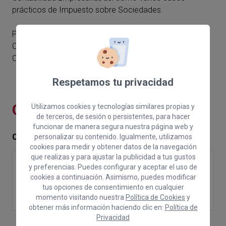
prácticos de Impuesto sobre Sociedades.
Pablo Scherschinski Luca de Tena es miembro del
Colegio de Economistas de Las Palmas de Gran
Canaria.
Respetamos tu privacidad
CONTENIDOS
Utilizamos cookies y tecnologías similares propias y
de terceros, de sesión o persistentes, para hacer
funcionar de manera segura nuestra página web y
CONTENIDOS:
personalizar su contenido. Igualmente, utilizamos
cookies para medir y obtener datos de la navegación
Aspectos contables a tener en cuenta al cierre del
que realizas y para ajustar la publicidad a tus gustos
y preferencias. Puedes configurar y aceptar el uso de
ejercicio
cookies a continuación. Asimismo, puedes modificar
Liquidación del Impuesto sobre Sociedades 2025
tus opciones de consentimiento en cualquier
Incidencia de la contabilidad en la tributación de
momento visitando nuestra
Política de Cookies
y
socio- IRPF e impuesto sobre el patrimonio.
obtener más información haciendo clic en:
Política de
Privacidad