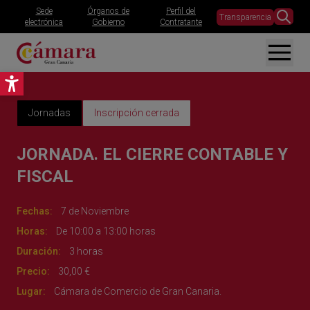
Sede
Órganos de
Perfil del
Transparencia
electrónica
Gobierno
Contratante
Abrir barra de herramientas
Jornadas
Inscripción cerrada
JORNADA. EL CIERRE CONTABLE Y
FISCAL
Fechas:
7 de Noviembre
Horas:
De 10:00 a 13:00 horas
Duración:
3 horas
Precio:
30,00 €
Lugar:
Cámara de Comercio de Gran Canaria.