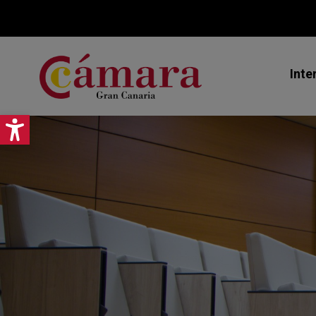
Inte
Abrir barra de herramientas
Mi
Ex
As
Jo
Pr
Ce
Ca