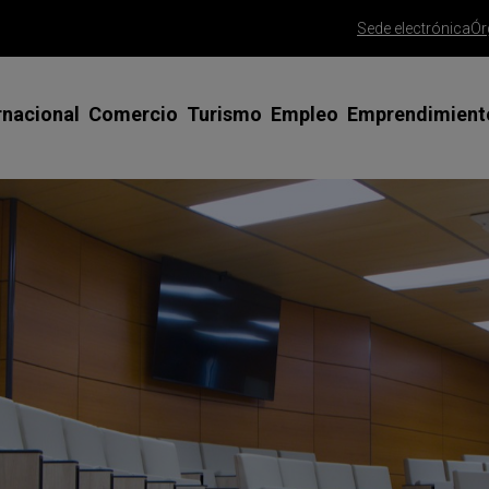
Sede electrónica
Ór
rnacional
Comercio
Turismo
Empleo
Emprendimient
siones Comerciales y Ferias en el
Apoyo al Comercio Minorista
Misiones comerciales y ferias
Emprendedoras
Asesoramient
terior
emprendedor
Gran Canaria Me Gusta
SICTED Calidad Turística
Talento Joven
esoramiento y tutorización
Trámite alta 
Saborea Gran Canaria
Clúster Turismo Innova Gran
Talento 45+
rnadas y talleres
Canaria
Trámite const
Gran Canaria Gourmet
Programa FP PYME
limitada
ogramas de apoyo especializado
Red CIDE
Ayudas para la mejora del comercio
España Emprende
Consolida tu 
rtificados para exportar
Foros de Empresas, ODS y Agenda
Agencia de colocación
PAMCA | Conso
sos de éxito
2030