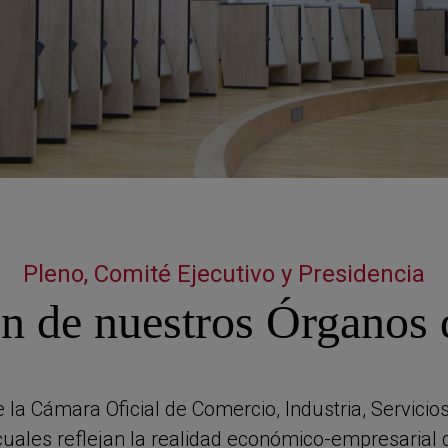
autónomos
Proyecto COMPASS
Observatorio del Comercio
Escuela Empr
Programa de Emprendi
Transformación Digital
Marketing de Contenido
Vivero
Branding (PRECE CANA
Hábitat Startu
Pleno, Comité Ejecutivo y Presidencia
n de nuestros Órganos 
 la Cámara Oficial de Comercio, Industria, Servicio
s cuales reflejan la realidad económico-empresarial 