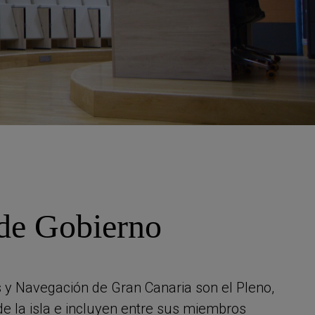
Centro de Negocios
ende
miento en
s Digitales y
Formación 'in Company'
RIAS)
p
de Gobierno
s y Navegación de Gran Canaria son el Pleno,
de la isla e incluyen entre sus miembros