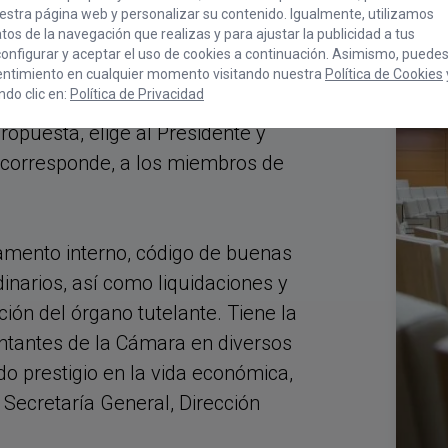
mo órgano supremo de gobierno y
stra página web y personalizar su contenido. Igualmente, utilizamos
os de la navegación que realizas y para ajustar la publicidad a tus
nes que incluyen la adopción de
onfigurar y aceptar el uso de cookies a continuación. Asimismo, puede
n, promoción y defensa de los
entimiento en cualquier momento visitando nuestra
Política de Cookies
do clic en:
Política de Privacidad
, la navegación y los servicios.
opuesta, elige al Presidente y
o corresponde, a los miembros de
amento interno, código de buenas
dinarios, así como liquidaciones y
ión del órgano tutelante. Tiene la
ntantes de la Cámara en diversos
o prestigio en la vida económica,
Secretaría General, Dirección