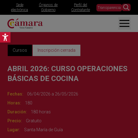
Sede
Órganos de
Perfil del
Transparencia
electrónica
Gobierno
Contratante
Abrir barra de herramientas
Cursos
Inscripción cerrada
ABRIL 2026: CURSO OPERACIONES
BÁSICAS DE COCINA
Fechas:
06/04/2026 a 26/05/2026
Horas:
180
Duración:
180 horas
Precio:
Gratuito
Lugar:
Santa María de Guía