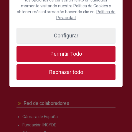
momento visitando nuestra
Política de Cookies
y
obtener más información haciendo clic en:
Política de
Privacidad
Secciones más visitadas
Oferta formativa
Configurar
Formación
Internacional
Permitir Todo
Comercio
Turismo
Rechazar todo
Noticias
Kit Digital
Red de colaboradores
Cámara de España
Fundación INCYDE