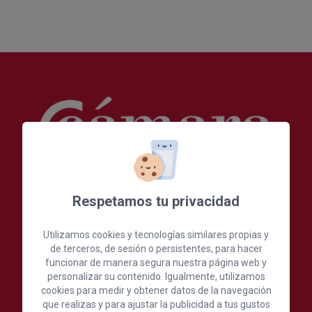
Cámara Oficial de Comercio, Industria,
Respetamos tu privacidad
Servicios y Navegación de Gran Canaria
Utilizamos cookies y tecnologías similares propias y
de terceros, de sesión o persistentes, para hacer
C./ León y Castillo, 24, 1ª Planta, 35003 Las Palmas de
funcionar de manera segura nuestra página web y
Gran Canaria, España
personalizar su contenido. Igualmente, utilizamos
(+34) 928 390 390
cookies para medir y obtener datos de la navegación
que realizas y para ajustar la publicidad a tus gustos