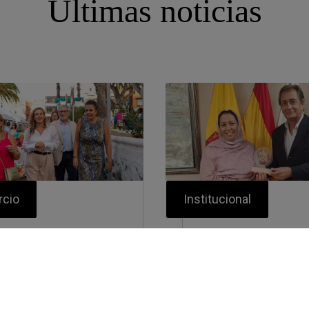
Últimas noticias
cio
Institucional
 Cámara colabora
Luis Padrón agr
 el Cabildo en la
a la cónsul gener
namización de la
Marruecos su
na Comercial
contribución al