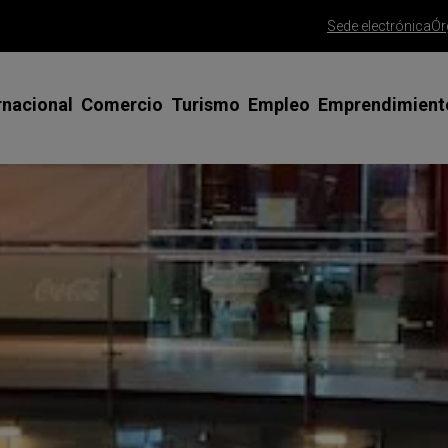
Sede electrónica
Ór
rnacional
Comercio
Turismo
Empleo
Emprendimient
siones Comerciales y Ferias en el
Apoyo al Comercio Minorista
Misiones comerciales y ferias
Emprendedoras
Asesoramient
terior
emprendedor
Gran Canaria Me Gusta
SICTED Calidad Turística
Talento Joven
esoramiento y tutorización
Trámite alta 
Saborea Gran Canaria
Clúster Turismo Innova Gran
Talento 45+
rnadas y talleres
Canaria
Trámite const
Gran Canaria Gourmet
Programa FP PYME
limitada
ogramas de apoyo especializado
Red CIDE
Ayudas para la mejora del comercio
España Emprende
Consolida tu 
rtificados para exportar
Foros de Empresas, ODS y Agenda
Agencia de colocación
PAMCA | Conso
sos de éxito
2030