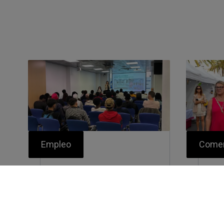
Empleo
Comer
El Gobierno de
La
Canarias promueve la
con
inserción laboral de
di
menores migrantes a
Zo