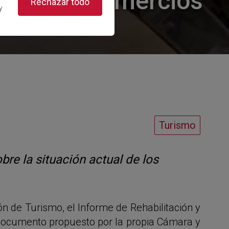
izar los comercios
Rechazar todo
y
Turismo
re la situación actual de los
 de Turismo, el Informe de Rehabilitación y
documento propuesto por la propia Cámara y