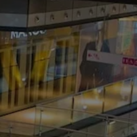
Centro de Negocios
ende
miento en
s Digitales y
Formación 'in Company'
RIAS)
p