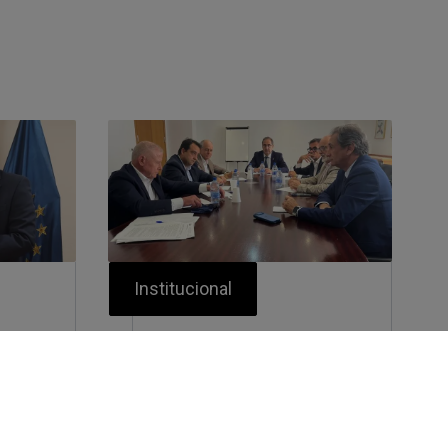
Institucional
adece
Luis Padrón asume la
al de
presidencia del
Consejo General de
Cámaras Canarias