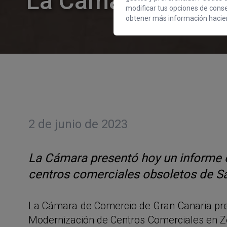
La Cámara y Cabil
modificar tus opciones de cons
obtener más información hacien
2 de junio de 2023
La Cámara presentó hoy un informe e
centros comerciales obsoletos de S
La Cámara de Comercio de Gran Canaria pres
Modernización de Centros Comerciales en Zo