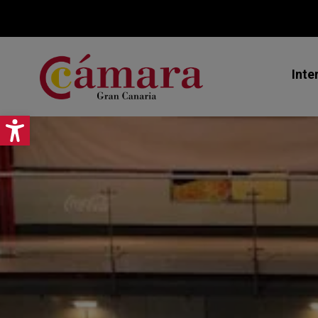
Inte
Abrir barra de herramientas
Mi
Ex
As
Jo
Pr
Ce
Ca