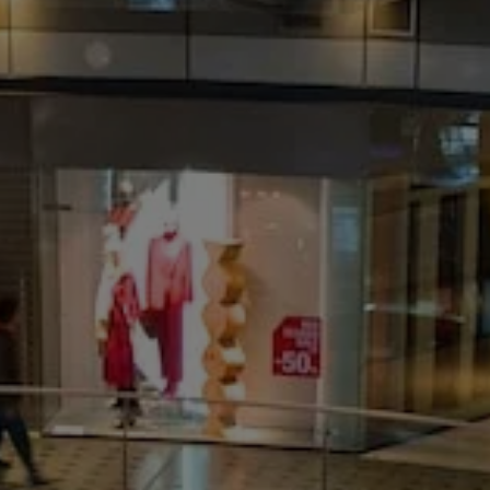
autónomos
Proyecto COMPASS
Observatorio del Comercio
Escuela Empr
Programa de Emprendi
Transformación Digital
Marketing de Contenido
Vivero
Branding (PRECE CANA
Hábitat Startu