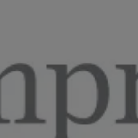
autónomos
Proyecto COMPASS
Observatorio del Comercio
Escuela Empr
Programa de Emprendi
Transformación Digital
Marketing de Contenido
Vivero
Branding (PRECE CANA
Hábitat Startu