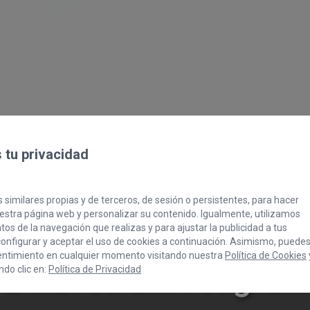
tu privacidad
 similares propias y de terceros, de sesión o persistentes, para hacer
stra página web y personalizar su contenido. Igualmente, utilizamos
os de la navegación que realizas y para ajustar la publicidad a tus
fuerza su compromis
onfigurar y aceptar el uso de cookies a continuación. Asimismo, puede
entimiento en cualquier momento visitando nuestra
Política de Cookies
a a través del Progra
do clic en:
Política de Privacidad