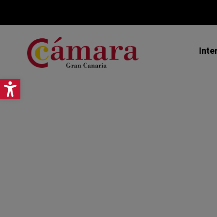
Inte
Abrir barra de herramientas
Mi
Ex
As
Jo
Pr
Ce
Ca