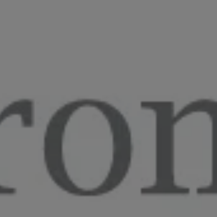
Centro de Negocios
ende
miento en
s Digitales y
Formación 'in Company'
RIAS)
p