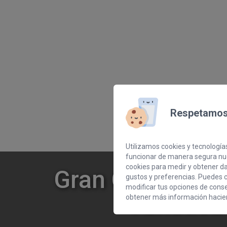
Respetamos 
Utilizamos cookies y tecnologías
funcionar de manera segura nue
cookies para medir y obtener dat
Gran Canaria re
gustos y preferencias. Puedes c
modificar tus opciones de cons
Turístic
obtener más información hacien