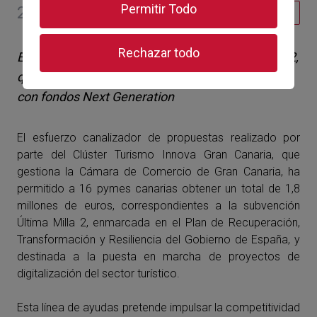
Permitir Todo
24 de julio de 2024
Turismo
Rechazar todo
En el marco de las subvenciones de Ultima Milla 2,
que impulsa el Ministerio de Industria y Turismo
con fondos Next Generation
El esfuerzo canalizador de propuestas realizado por
parte del Clúster Turismo Innova Gran Canaria, que
gestiona la Cámara de Comercio de Gran Canaria, ha
permitido a 16 pymes canarias obtener un total de 1,8
millones de euros, correspondientes a la subvención
Última Milla 2,
enmarcada en el Plan de Recuperación,
Transformación y Resiliencia del Gobierno de España, y
destinada a la puesta en marcha de proyectos de
digitalización del sector turístico.
Esta línea de ayudas pretende impulsar la competitividad