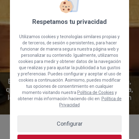
Respetamos tu privacidad
Utilizamos cookies y tecnologías similares propias y
de terceros, de sesión o persistentes, para hacer
funcionar de manera segura nuestra página web y
personalizar su contenido. Igualmente, utilizamos
cookies para medir y obtener datos de la navegación
que realizas y para ajustar la publicidad a tus gustos
y preferencias. Puedes configurar y aceptar el uso de
El Clúster Turismo Innova Gran Canaria,
cookies a continuación. Asimismo, puedes modificar
tus opciones de consentimiento en cualquier
que gestiona la Cámara de Gran Canaria,
momento visitando nuestra
Política de Cookies
y
logra 1,8 millones para la digitalización
obtener más información haciendo clic en:
Política de
de pymes turísticas canarias
Privacidad
Configurar