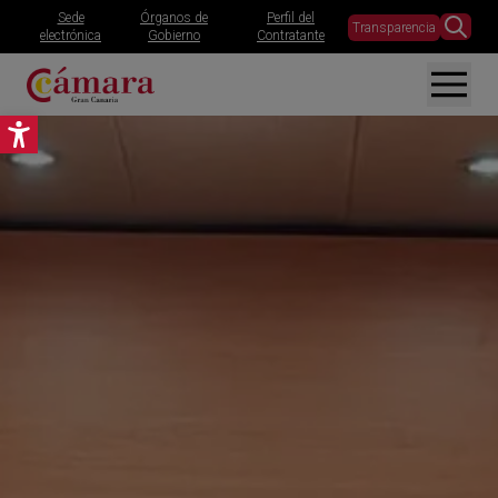
Sede
Órganos de
Perfil del
Transparencia
electrónica
Gobierno
Contratante
Abrir barra de herramientas