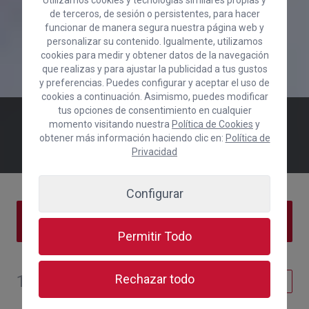
de terceros, de sesión o persistentes, para hacer
funcionar de manera segura nuestra página web y
personalizar su contenido. Igualmente, utilizamos
cookies para medir y obtener datos de la navegación
que realizas y para ajustar la publicidad a tus gustos
y preferencias. Puedes configurar y aceptar el uso de
cookies a continuación. Asimismo, puedes modificar
tus opciones de consentimiento en cualquier
OFERTA DE EMPLEO PARA EL
momento visitando nuestra
Política de Cookies
y
DEPARTAMENTO INTERNACIONAL
obtener más información haciendo clic en:
Política de
2023/01/11
Privacidad
Configurar
ÍNDICE DE CONTENIDOS
Permitir Todo
11 de enero de 2023
Rechazar todo
Empleo