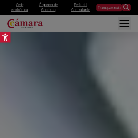
Sede
Órganos de
Perfil del
Transparencia
electrónica
Gobierno
Contratante
Abrir barra de herramientas