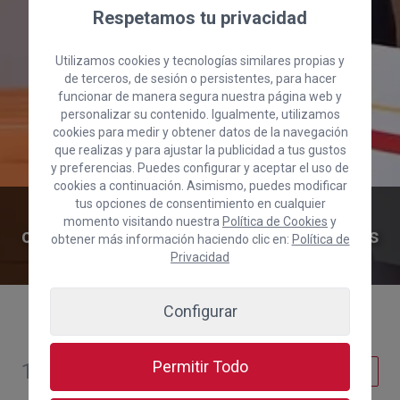
Respetamos tu privacidad
Utilizamos cookies y tecnologías similares propias y
de terceros, de sesión o persistentes, para hacer
funcionar de manera segura nuestra página web y
personalizar su contenido. Igualmente, utilizamos
cookies para medir y obtener datos de la navegación
que realizas y para ajustar la publicidad a tus gustos
y preferencias. Puedes configurar y aceptar el uso de
cookies a continuación. Asimismo, puedes modificar
tus opciones de consentimiento en cualquier
La Cámara de Gran Canaria, entidad
momento visitando nuestra
Política de Cookies
y
colaboradora para el reparto de ayudas
obtener más información haciendo clic en:
Política de
a pymes de Santa Lucía de Tirajana
Privacidad
Configurar
Permitir Todo
10 de febrero de 2023
Emprendimiento