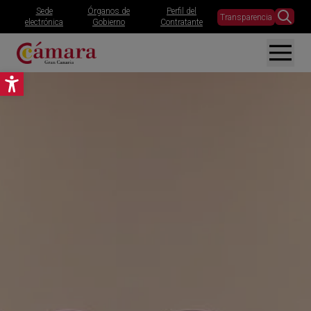
Sede
Órganos de
Perfil del
Transparencia
electrónica
Gobierno
Contratante
Abrir barra de herramientas