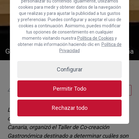
personalizar su contenido. Igualmente, utilizamos
cookies para medir y obtener datos de la navegación
que realizas y para ajustar la publicidad a tus gustos
y preferencias. Puedes configurar y aceptar el uso de
cookies a continuación. Asimismo, puedes modificar
tus opciones de consentimiento en cualquier
La Cámara colabora con Turismo de
momento visitando nuestra
Política de Cookies
y
Gran Canaria en la creación del Mapa
obtener más información haciendo clic en:
Política de
Gastronómico de la Red Saborea España
Privacidad
Configurar
Permitir Todo
4 de julio de 2024
Comercio
Rechazar todo
La entidad de promoción insular, con la
colaboración de la Cámara de Comercio de Gran
Canaria, organizó el Taller de Co-creación
Gastronómica destinado a determinar cuáles son