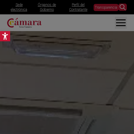
Sede
Órganos de
Perfil del
Transparencia
electrónica
Gobierno
Contratante
Abrir barra de herramientas