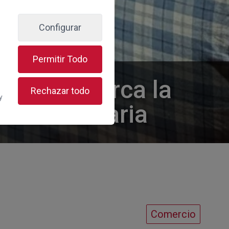
Configurar
Permitir Todo
 2030 acerca la
s
Rechazar todo
y
e Gran Canaria
Comercio