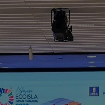
autónomos
Proyecto COMPASS
Observatorio del Comercio
Escuela Empr
Programa de Emprendi
Transformación Digital
Marketing de Contenido
Vivero
Branding (PRECE CANA
Hábitat Startu