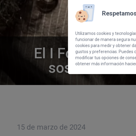
Respetamos 
Utilizamos cookies y tecnologías
funcionar de manera segura nue
cookies para medir y obtener dat
El I Foro de Em
gustos y preferencias. Puedes c
modificar tus opciones de cons
sostenibilida
obtener más información hacien
15 de marzo de 2024