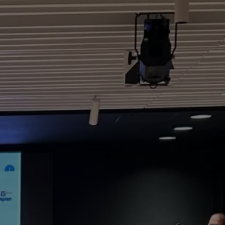
Centro de Negocios
ende
miento en
s Digitales y
Formación 'in Company'
RIAS)
p