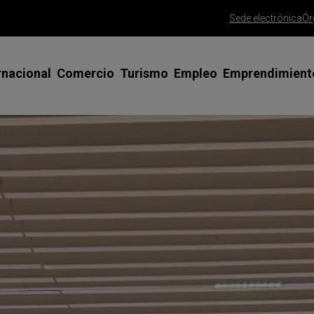
Sede electrónica
Ór
rnacional
Comercio
Turismo
Empleo
Emprendimient
siones Comerciales y Ferias en el
Apoyo al Comercio Minorista
Misiones comerciales y ferias
Emprendedoras
Asesoramient
terior
emprendedor
Gran Canaria Me Gusta
SICTED Calidad Turística
Talento Joven
esoramiento y tutorización
Trámite alta 
Saborea Gran Canaria
Clúster Turismo Innova Gran
Talento 45+
rnadas y talleres
Canaria
Trámite const
Gran Canaria Gourmet
Programa FP PYME
limitada
ogramas de apoyo especializado
Red CIDE
Ayudas para la mejora del comercio
España Emprende
Consolida tu 
rtificados para exportar
Foros de Empresas, ODS y Agenda
Agencia de colocación
PAMCA | Conso
sos de éxito
2030