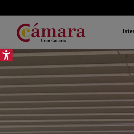
Inte
Abrir barra de herramientas
Mi
Ex
As
Jo
Pr
Ce
Ca