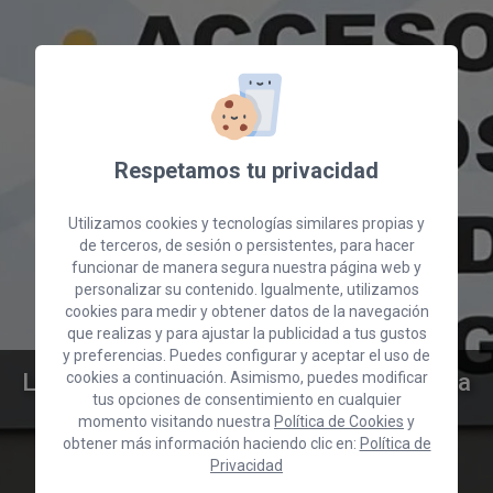
Respetamos tu privacidad
Utilizamos cookies y tecnologías similares propias y
de terceros, de sesión o persistentes, para hacer
funcionar de manera segura nuestra página web y
personalizar su contenido. Igualmente, utilizamos
cookies para medir y obtener datos de la navegación
que realizas y para ajustar la publicidad a tus gustos
y preferencias. Puedes configurar y aceptar el uso de
La Cámara de Comercio de Gran Canaria
cookies a continuación. Asimismo, puedes modificar
tus opciones de consentimiento en cualquier
lidera un proyecto clave para la
momento visitando nuestra
Política de Cookies
y
transformación digital del comercio
obtener más información haciendo clic en:
Política de
local
Privacidad