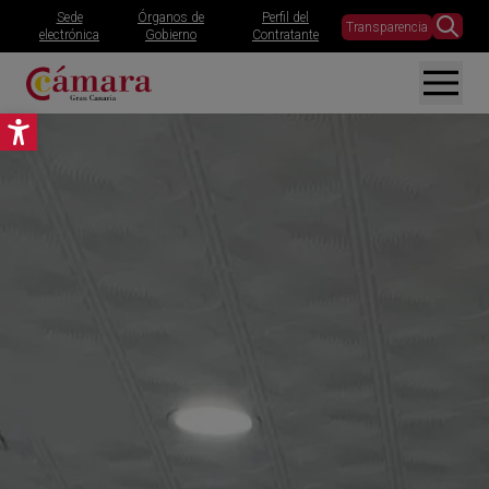
Sede
Órganos de
Perfil del
Transparencia
electrónica
Gobierno
Contratante
Abrir barra de herramientas