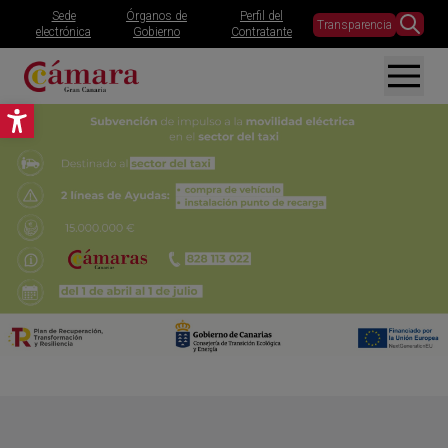
Sede
Órganos de
Perfil del
Transparencia
electrónica
Gobierno
Contratante
Abrir barra de herramientas