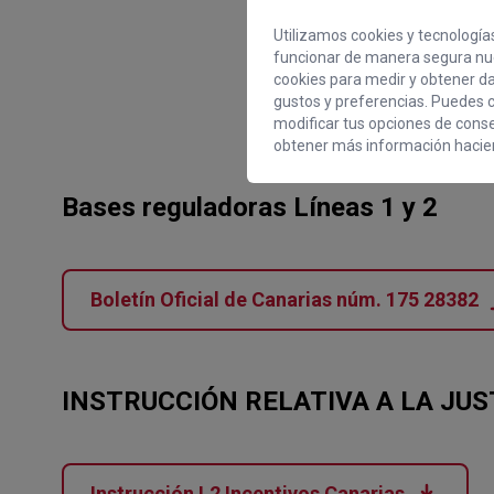
Utilizamos cookies y tecnologías
funcionar de manera segura nue
cookies para medir y obtener dat
gustos y preferencias. Puedes c
modificar tus opciones de cons
obtener más información hacien
Bases reguladoras Líneas 1 y 2
Boletín Oficial de Canarias núm. 175 28382
INSTRUCCIÓN RELATIVA A LA JUS
Instrucción L2 Incentivos Canarias