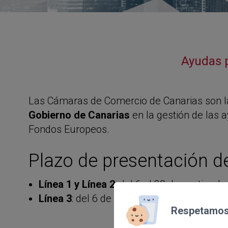
Ayudas p
Las Cámaras de Comercio de Canarias son l
Gobierno de Canarias
en la gestión de las 
Fondos Europeos.
Plazo de presentación de
Línea 1 y Línea 2
: del 6 al 30 de septiemb
Línea 3
: del 6 de septiembre al 31 de octu
Respetamos 