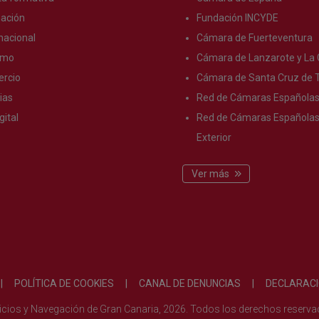
ación
Fundación INCYDE
nacional
Cámara de Fuerteventura
smo
Cámara de Lanzarote y La 
rcio
Cámara de Santa Cruz de T
ias
Red de Cámaras Española
gital
Red de Cámaras Españolas 
Exterior
Ver más
|
POLÍTICA DE COOKIES
|
CANAL DE DENUNCIAS
|
DECLARACI
vicios y Navegación de Gran Canaria, 2026. Todos los derechos reserv