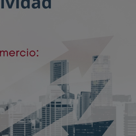
Centro de Negocios
ende
miento en
s Digitales y
Formación 'in Company'
RIAS)
p