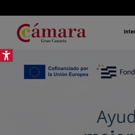
Inte
Abrir barra de herramientas
Mi
Ex
As
Jo
Pr
Ce
Ca