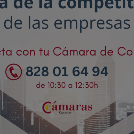
autónomos
Proyecto COMPASS
Observatorio del Comercio
Escuela Empr
Programa de Emprendi
Transformación Digital
Marketing de Contenido
Vivero
Branding (PRECE CANA
Hábitat Startu