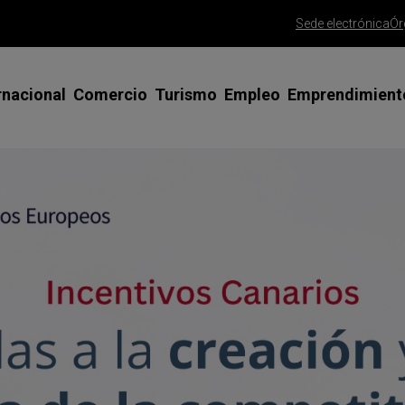
Sede electrónica
Ór
rnacional
Comercio
Turismo
Empleo
Emprendimient
siones Comerciales y Ferias en el
Apoyo al Comercio Minorista
Misiones comerciales y ferias
Emprendedoras
Asesoramient
terior
emprendedor
Gran Canaria Me Gusta
SICTED Calidad Turística
Talento Joven
esoramiento y tutorización
Trámite alta 
Saborea Gran Canaria
Clúster Turismo Innova Gran
Talento 45+
rnadas y talleres
Canaria
Trámite const
Gran Canaria Gourmet
Programa FP PYME
limitada
ogramas de apoyo especializado
Red CIDE
Ayudas para la mejora del comercio
España Emprende
Consolida tu 
rtificados para exportar
Foros de Empresas, ODS y Agenda
Agencia de colocación
PAMCA | Conso
sos de éxito
2030