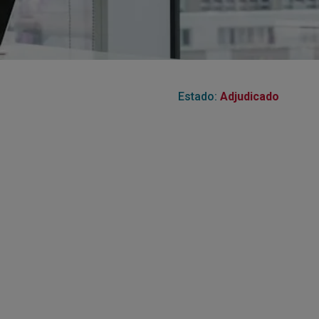
Centro de Negocios
ende
miento en
s Digitales y
Formación 'in Company'
RIAS)
Estado:
Adjudicado
p