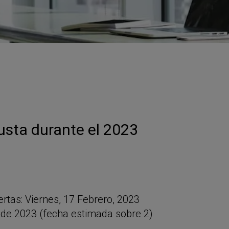
autónomos
Proyecto COMPASS
Observatorio del Comercio
Escuela Empr
Programa de Emprendi
Transformación Digital
Marketing de Contenido
Vivero
Branding (PRECE CANA
Hábitat Startu
sta durante el 2023
rtas: Viernes, 17 Febrero, 2023
 de 2023 (fecha estimada sobre 2)