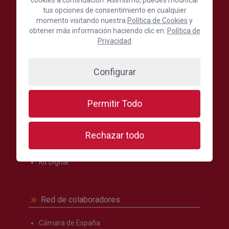
Síguenos en:
tus opciones de consentimiento en cualquier
momento visitando nuestra
Política de Cookies
y
obtener más información haciendo clic en:
Política de
Privacidad
Secciones más visitadas
Configurar
Oferta formativa
Formación
Permitir Todo
Internacional
Comercio
Turismo
Rechazar todo
Noticias
Kit Digital
Red de colaboradores
Cámara de España