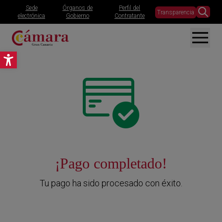
Sede
Órganos de
Perfil del
Transparencia
electrónica
Gobierno
Contratante
Abrir barra de herramientas
¡Pago completado!
Tu pago ha sido procesado con éxito.