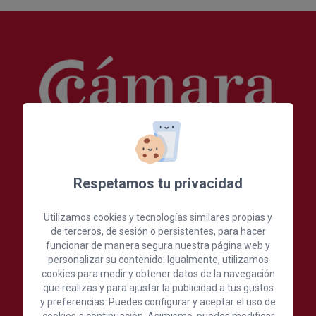
Cámara Oficial de Comercio, Industria,
Servicios y Navegación de Gran Canaria
Respetamos tu privacidad
C./ León y Castillo, 24, 1ª Planta, 35003 Las Palmas de
Utilizamos cookies y tecnologías similares propias y
Gran Canaria, España
de terceros, de sesión o persistentes, para hacer
funcionar de manera segura nuestra página web y
(+34) 928 390 390
personalizar su contenido. Igualmente, utilizamos
cookies para medir y obtener datos de la navegación
Escríbenos aquí
que realizas y para ajustar la publicidad a tus gustos
y preferencias. Puedes configurar y aceptar el uso de
cookies a continuación. Asimismo, puedes modificar