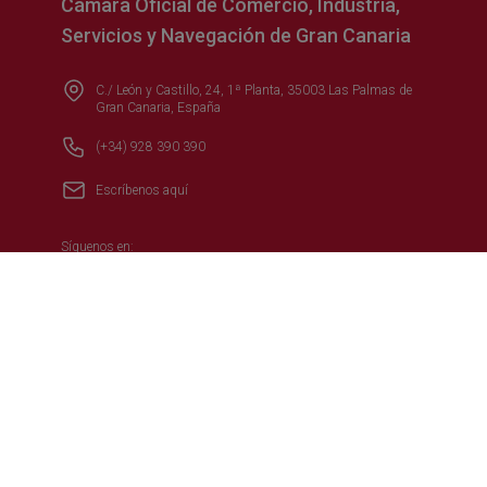
Cámara Oficial de Comercio, Industria,
Servicios y Navegación de Gran Canaria
C./ León y Castillo, 24, 1ª Planta, 35003 Las Palmas de
Gran Canaria, España
(+34) 928 390 390
Escríbenos aquí
Síguenos en:
Secciones más visitadas
Oferta formativa
Formación
Internacional