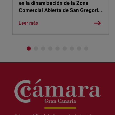
en la dinamización de la Zona
Comercial Abierta de San Gregorio
con una nueva edición de 'Noches
Leer más
que Saben a Telde'