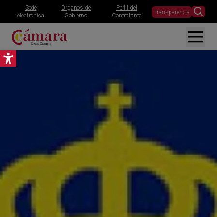
Sede
Órganos de
Perfil del
Transparencia
electrónica
Gobierno
Contratante
Abrir barra de herramientas