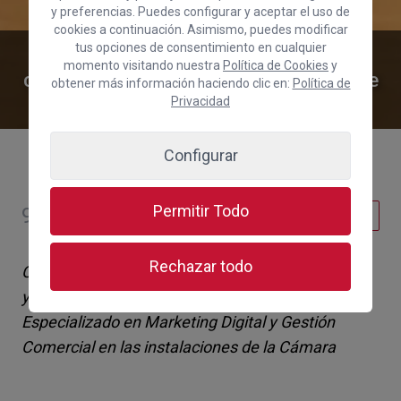
y preferencias. Puedes configurar y aceptar el uso de
cookies a continuación. Asimismo, puedes modificar
tus opciones de consentimiento en cualquier
La Cámara firma un convenio de
momento visitando nuestra
Política de Cookies
y
colaboración con la Escuela Canaria de
obtener más información haciendo clic en:
Política de
Negocios
Privacidad
Configurar
Permitir Todo
9 de enero de 2023
Institucional
Rechazar todo
Comienza el Máster Executive en Administración
y Dirección de Empresas y el Programa
Especializado en Marketing Digital y Gestión
Comercial en las instalaciones de la Cámara