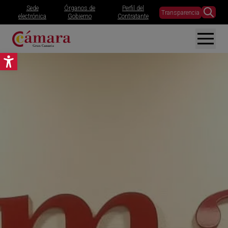
Sede
Órganos de
Perfil del
Transparencia
electrónica
Gobierno
Contratante
Abrir barra de herramientas