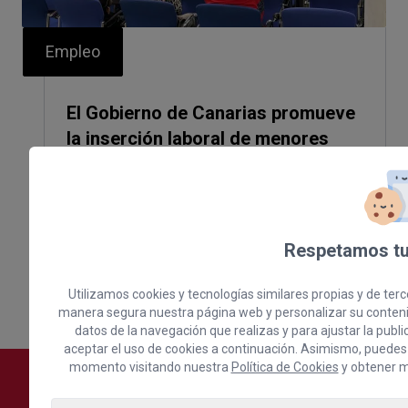
Empleo
El Gobierno de Canarias promueve
la inserción laboral de menores
migrantes a través de las Cámaras
de Comercio
Leer más
Respetamos tu
Utilizamos cookies y tecnologías similares propias y de terc
manera segura nuestra página web y personalizar su conteni
datos de la navegación que realizas y para ajustar la publi
aceptar el uso de cookies a continuación. Asimismo, puedes
momento visitando nuestra
Política de Cookies
y obtener m