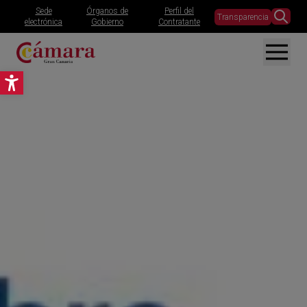
Sede
Órganos de
Perfil del
Transparencia
electrónica
Gobierno
Contratante
Abrir barra de herramientas