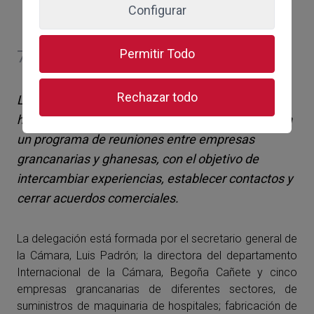
Configurar
Permitir Todo
7 de octubre de 2021
Rechazar todo
La Cámara Oficial de Comercio de Gran Canaria
ha organizado una misión comercial a Ghana, con
un programa de reuniones entre empresas
grancanarias y ghanesas, con el objetivo de
intercambiar experiencias, establecer contactos y
cerrar acuerdos comerciales.
La delegación está formada por el secretario general de
la Cámara, Luis Padrón; la directora del departamento
Internacional de la Cámara, Begoña Cañete y cinco
empresas grancanarias de diferentes sectores, de
suministros de maquinaria de hospitales; fabricación de