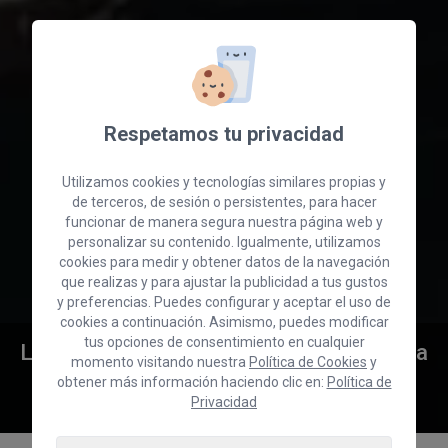
Respetamos tu privacidad
Utilizamos cookies y tecnologías similares propias y
de terceros, de sesión o persistentes, para hacer
funcionar de manera segura nuestra página web y
personalizar su contenido. Igualmente, utilizamos
cookies para medir y obtener datos de la navegación
que realizas y para ajustar la publicidad a tus gustos
y preferencias. Puedes configurar y aceptar el uso de
cookies a continuación. Asimismo, puedes modificar
tus opciones de consentimiento en cualquier
La Cámara de Comercio de Gran Canaria
momento visitando nuestra
Política de Cookies
y
lidera una misión comercial e
obtener más información haciendo clic en:
Política de
institucional a Ghana
Privacidad