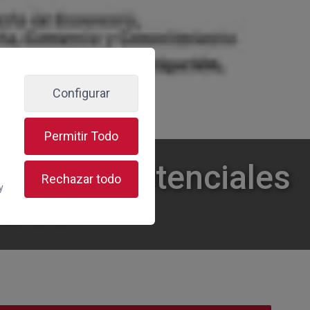
Configurar
Permitir Todo
ísticos Potenciales
s
Rechazar todo
y
EE.UU.