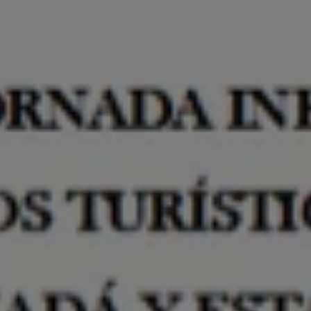
Centro de Negocios
ende
miento en
s Digitales y
Formación 'in Company'
RIAS)
p