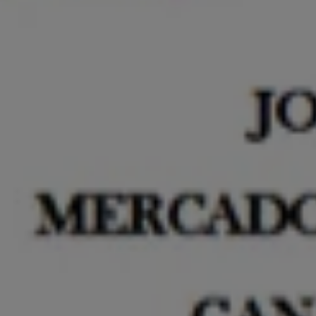
autónomos
Proyecto COMPASS
Observatorio del Comercio
Escuela Empr
Programa de Emprendi
Transformación Digital
Marketing de Contenido
Vivero
Branding (PRECE CANA
Hábitat Startu