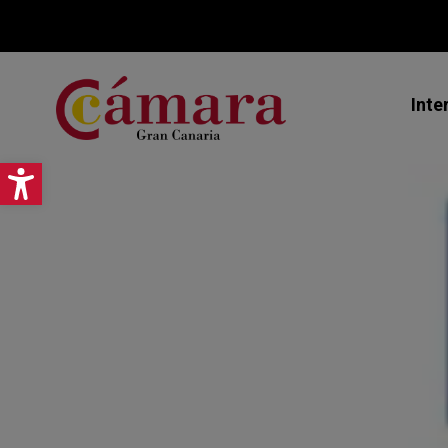
Inte
Abrir barra de herramientas
Mi
Ex
As
Jo
Pr
Ce
Ca