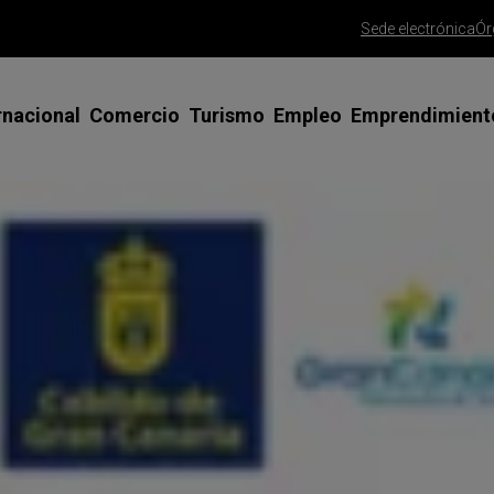
Sede electrónica
Ór
rnacional
Comercio
Turismo
Empleo
Emprendimient
siones Comerciales y Ferias en el
Apoyo al Comercio Minorista
Misiones comerciales y ferias
Emprendedoras
Asesoramient
terior
emprendedor
Gran Canaria Me Gusta
SICTED Calidad Turística
Talento Joven
esoramiento y tutorización
Trámite alta 
Saborea Gran Canaria
Clúster Turismo Innova Gran
Talento 45+
rnadas y talleres
Canaria
Trámite const
Gran Canaria Gourmet
Programa FP PYME
limitada
ogramas de apoyo especializado
Red CIDE
Ayudas para la mejora del comercio
España Emprende
Consolida tu 
rtificados para exportar
Foros de Empresas, ODS y Agenda
Agencia de colocación
PAMCA | Conso
sos de éxito
2030