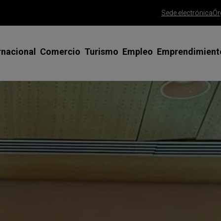
Sede electrónica
Ór
rnacional
Comercio
Turismo
Empleo
Emprendimient
siones Comerciales y Ferias en el
Apoyo al Comercio Minorista
Misiones comerciales y ferias
Emprendedoras
Asesoramient
terior
emprendedor
Gran Canaria Me Gusta
SICTED Calidad Turística
Talento Joven
esoramiento y tutorización
Trámite alta 
Saborea Gran Canaria
Clúster Turismo Innova Gran
Talento 45+
rnadas y talleres
Canaria
Trámite const
Gran Canaria Gourmet
Programa FP PYME
limitada
ogramas de apoyo especializado
Red CIDE
Ayudas para la mejora del comercio
España Emprende
Consolida tu 
rtificados para exportar
Foros de Empresas, ODS y Agenda
Agencia de colocación
PAMCA | Conso
sos de éxito
2030