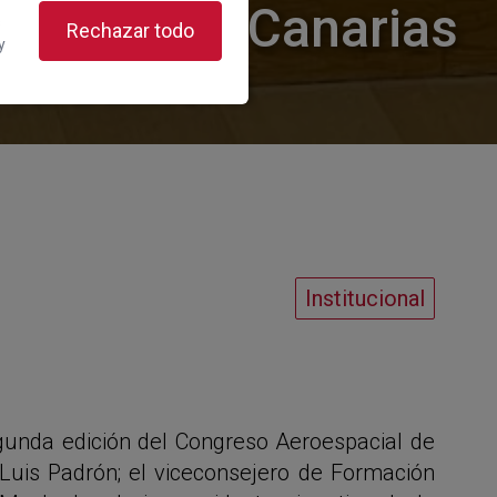
spacial de Canarias
s
Rechazar todo
y
e la Cámara
Institucional
gunda edición del Congreso Aeroespacial de
Luis Padrón; el viceconsejero de Formación