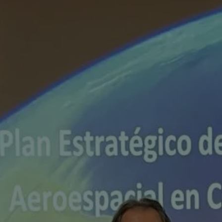
autónomos
Proyecto COMPASS
Observatorio del Comercio
Escuela Empr
Programa de Emprendi
Transformación Digital
Marketing de Contenido
Vivero
Branding (PRECE CANA
Hábitat Startu