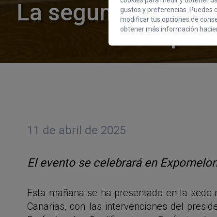
cookies para medir y obtener dat
La segunda edición
gustos y preferencias. Puedes c
modificar tus opciones de cons
se ha pres
obtener más información hacien
11 de abril de 2025
El evento se celebrará en Expomelon
Esta mañana se ha presentado en la sede d
Canarias, con las intervenciones del presi