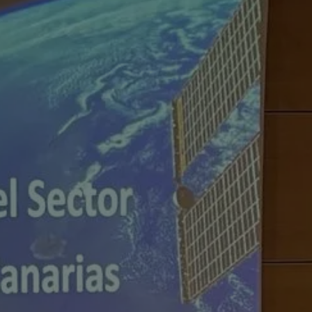
Centro de Negocios
ende
miento en
s Digitales y
Formación 'in Company'
RIAS)
p