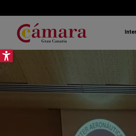
Inte
Abrir barra de herramientas
Mi
Ex
As
Jo
Pr
Ce
Ca