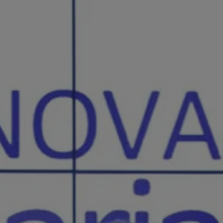
autónomos
Proyecto COMPASS
Observatorio del Comercio
Escuela Empr
Programa de Emprendi
Transformación Digital
Marketing de Contenido
Vivero
Branding (PRECE CANA
Hábitat Startu