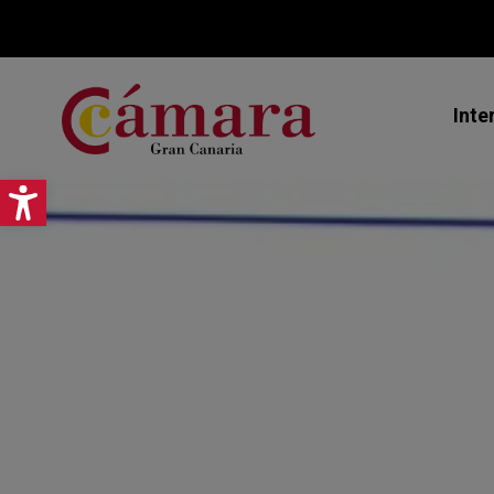
Inte
Abrir barra de herramientas
Mi
Ex
As
Jo
Pr
Ce
Ca