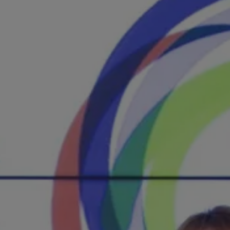
Centro de Negocios
ende
miento en
s Digitales y
Formación 'in Company'
RIAS)
p