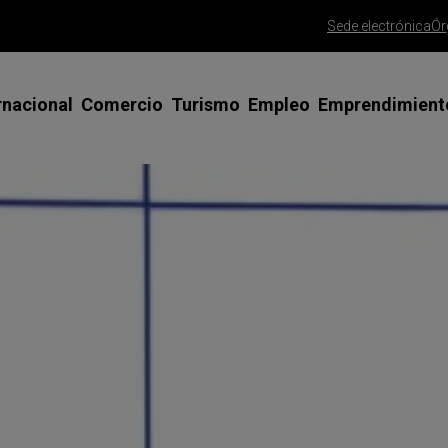
Sede electrónica
Ór
rnacional
Comercio
Turismo
Empleo
Emprendimient
siones Comerciales y Ferias en el
Apoyo al Comercio Minorista
Misiones comerciales y ferias
Emprendedoras
Asesoramient
terior
emprendedor
Gran Canaria Me Gusta
SICTED Calidad Turística
Talento Joven
esoramiento y tutorización
Trámite alta 
Saborea Gran Canaria
Clúster Turismo Innova Gran
Talento 45+
rnadas y talleres
Canaria
Trámite const
Gran Canaria Gourmet
Programa FP PYME
limitada
ogramas de apoyo especializado
Red CIDE
Ayudas para la mejora del comercio
España Emprende
Consolida tu 
rtificados para exportar
Foros de Empresas, ODS y Agenda
Agencia de colocación
PAMCA | Conso
sos de éxito
2030