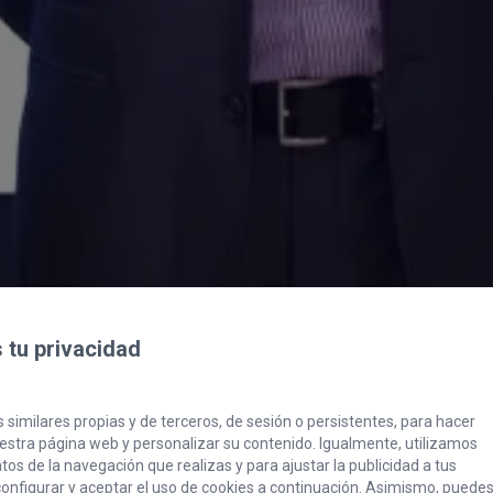
tu privacidad
 similares propias y de terceros, de sesión o persistentes, para hacer
stra página web y personalizar su contenido. Igualmente, utilizamos
os de la navegación que realizas y para ajustar la publicidad a tus
onfigurar y aceptar el uso de cookies a continuación. Asimismo, puede