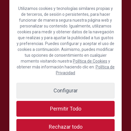
Utilizamos cookies y tecnologías similares propias y
de terceros, de sesión o persistentes, para hacer
funcionar de manera segura nuestra página web y
personalizar su contenido. Igualmente, utilizamos
cookies para medir y obtener datos de la navegación
Cámara Oficial de Comercio, Industria,
que realizas y para ajustar la publicidad a tus gustos
Servicios y Navegación de Gran Canaria
y preferencias. Puedes configurar y aceptar el uso de
cookies a continuación. Asimismo, puedes modificar
tus opciones de consentimiento en cualquier
C./ León y Castillo, 24, 1ª Planta, 35003 Las Palmas de
momento visitando nuestra
Política de Cookies
y
Gran Canaria, España
obtener más información haciendo clic en:
Política de
(+34) 928 390 390
Privacidad
Escríbenos aquí
Configurar
Síguenos en:
Permitir Todo
Rechazar todo
Secciones más visitadas