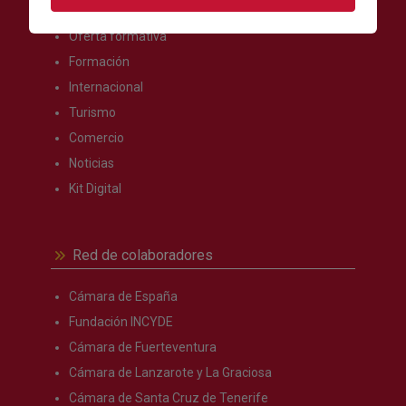
Oferta formativa
Formación
Internacional
Turismo
Comercio
Noticias
Kit Digital
Red de colaboradores
Cámara de España
Fundación INCYDE
Cámara de Fuerteventura
Cámara de Lanzarote y La Graciosa
Cámara de Santa Cruz de Tenerife