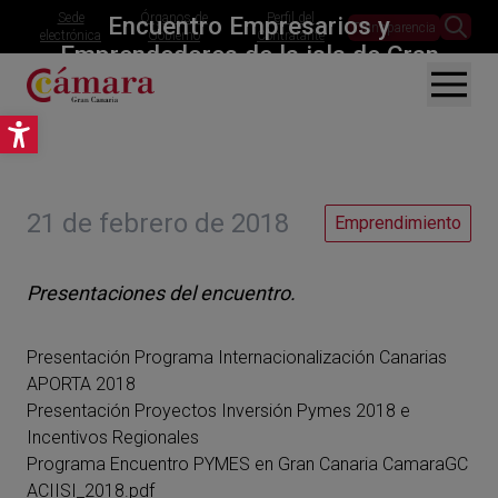
Sede
Órganos de
Perfil del
Encuentro Empresarios y
Transparencia
electrónica
Gobierno
Contratante
Emprendedores de la isla de Gran
Canaria
Abrir barra de herramientas
21 de febrero de 2018
Emprendimiento
Presentaciones del encuentro.
Presentación Programa Internacionalización Canarias
APORTA 2018
Presentación Proyectos Inversión Pymes 2018 e
Incentivos Regionales
Programa Encuentro PYMES en Gran Canaria CamaraGC
ACIISI_2018.pdf