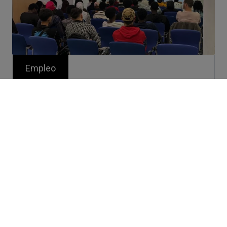
Empleo
El Gobierno de Canarias promueve
la inserción laboral de menores
migrantes a través de las Cámaras
de Comercio
Leer más