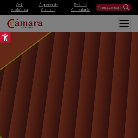
Sede
Órganos de
Perfil del
Transparencia
electrónica
Gobierno
Contratante
Abrir barra de herramientas