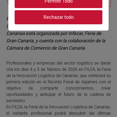
Permitir Todo
13 de octubre de 2025
Comercio
Rechazar todo
Promovida y financiada por el Cabildo de Gran
Canaria, la Feria de la Innovación Logística de
Canarias está organizada por Infecar, Feria de
Gran Canaria, y cuenta con la colaboración de la
Cámara de Comercio de Gran Canaria
Profesionales y empresas del sector logístico se darán
cita los días 4 y 5 de febrero de 2026 en FILCA, la Feria
de la Innovación Logística de Canarias, que celebrará su
primera edición en el Recinto Ferial de Agüimes con el
objetivo de compartir conocimientos, crear
oportunidades y anticipar el futuro de la cadena de
suministro.
En FILCA, la Feria de la Innovación Logística de Canarias,
el visitante profesional podrá descubrir las últimas