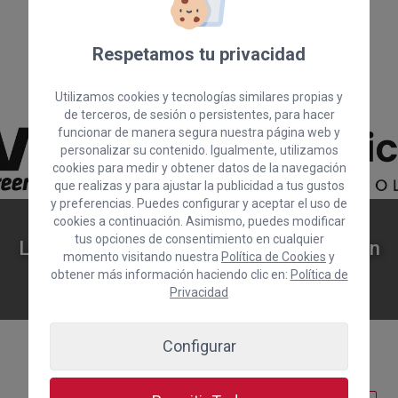
Respetamos tu privacidad
Utilizamos cookies y tecnologías similares propias y
de terceros, de sesión o persistentes, para hacer
funcionar de manera segura nuestra página web y
personalizar su contenido. Igualmente, utilizamos
cookies para medir y obtener datos de la navegación
que realizas y para ajustar la publicidad a tus gustos
y preferencias. Puedes configurar y aceptar el uso de
FILCA, la Feria de la Innovación
cookies a continuación. Asimismo, puedes modificar
tus opciones de consentimiento en cualquier
Logística de Canarias, convertirá a Gran
momento visitando nuestra
Política de Cookies
y
Canaria en punto de encuentro del
obtener más información haciendo clic en:
Política de
sector logístico
Privacidad
Configurar