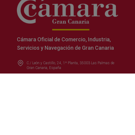
Cámara Oficial de Comercio, Industria,
Servicios y Navegación de Gran Canaria
C./ León y Castillo, 24, 1ª Planta, 35003 Las Palmas de
Gran Canaria, España
(+34) 928 390 390
Escríbenos aquí
Síguenos en: