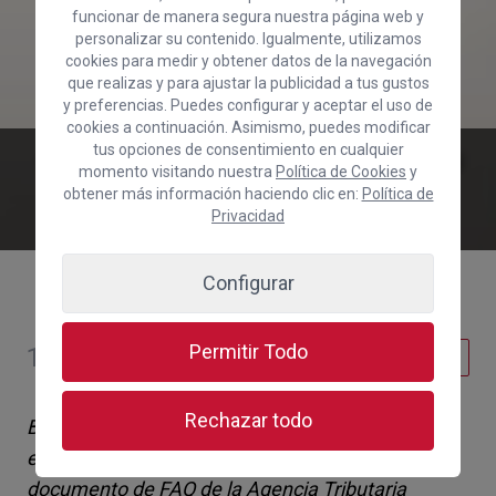
funcionar de manera segura nuestra página web y
personalizar su contenido. Igualmente, utilizamos
cookies para medir y obtener datos de la navegación
que realizas y para ajustar la publicidad a tus gustos
y preferencias. Puedes configurar y aceptar el uso de
cookies a continuación. Asimismo, puedes modificar
tus opciones de consentimiento en cualquier
Boletín de Información diaria sobre el
momento visitando nuestra
Política de Cookies
y
COVID-19 y el Estado de Alarma
obtener más información haciendo clic en:
Política de
17/04/2020
Privacidad
Configurar
Permitir Todo
17 de abril de 2020
Institucional
Rechazar todo
Boletín de Información diaria sobre el COVID-19 y
el Estado de Alarma del 17/04/2020 que incluye
documento de FAQ de la Agencia Tributaria