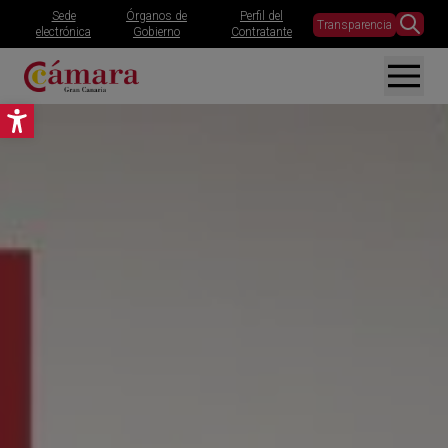
Sede
Órganos de
Perfil del
Transparencia
electrónica
Gobierno
Contratante
Abrir barra de herramientas