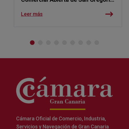
con una nueva edición de 'Noches
Leer más
que Saben a Telde'
Cámara Oficial de Comercio, Industria,
Servicios y Navegación de Gran Canaria