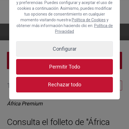
y preferencias. Puedes configurar y aceptar el uso de
cookies a continuación. Asimismo, puedes modificar
tus opciones de consentimiento en cualquier
momento visitando nuestra
Política de Cookies
y
obtener más información haciendo clic en:
Política de
Africa Premium
Privacidad
Configurar
ÍNDICE DE CONTENIDOS
Permitir Todo
15 de julio de 2019
Rechazar todo
Internacional
África Premium
Consulta el folleto de "África