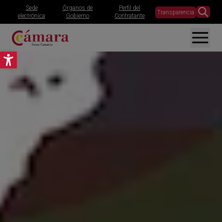
Sede
Órganos de
Perfil del
Transparencia
electrónica
Gobierno
Contratante
Abrir barra de herramientas