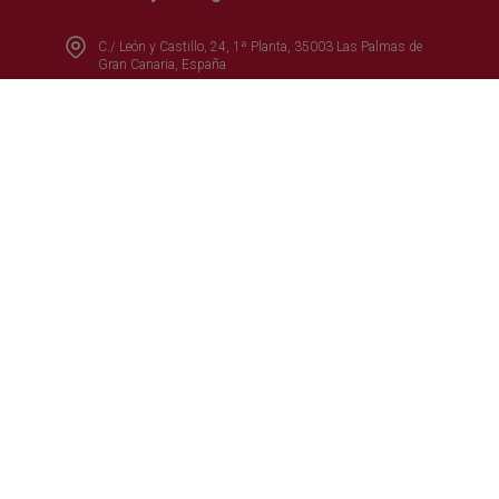
C./ León y Castillo, 24, 1ª Planta, 35003 Las Palmas de
Gran Canaria, España
(+34) 928 390 390
Escríbenos aquí
Síguenos en:
Secciones más visitadas
Oferta formativa
Formación
Internacional
Turismo
Comercio