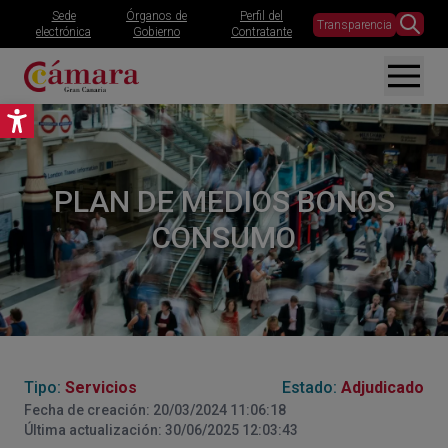
Sede
Órganos de
Perfil del
Transparencia
electrónica
Gobierno
Contratante
Abrir barra de herramientas
PLAN DE MEDIOS BONOS
CONSUMO
Tipo:
Servicios
Estado:
Adjudicado
Fecha de creación: 20/03/2024 11:06:18
Última actualización: 30/06/2025 12:03:43