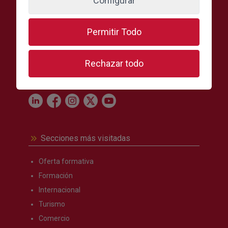
Configurar
C./ León y Castillo, 24, 1ª Planta, 35003 Las Palmas de
Gran Canaria, España
Permitir Todo
(+34) 928 390 390
Escríbenos aquí
Rechazar todo
Síguenos en:
Secciones más visitadas
Oferta formativa
Formación
Internacional
Turismo
Comercio