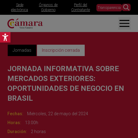
Sede
Órganos de
Perfil del
Transparencia
electrónica
Gobierno
Contratante
Abrir barra de herramientas
Jornadas
Inscripción cerrada
JORNADA INFORMATIVA SOBRE
MERCADOS EXTERIORES:
OPORTUNIDADES DE NEGOCIO EN
BRASIL
Fechas:
Miércoles, 22 de mayo del 2024
Horas:
13:00h
Duración:
2 horas