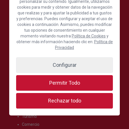
personalizar su contenido. Igualmente, utilizamos
cookies para medir y obtener datos de la navegación
C./ León y Castillo, 24, 1ª Planta, 35003 Las Palmas de
Gran Canaria, España
que realizas y para ajustar la publicidad a tus gustos
y preferencias. Puedes configurar y aceptar el uso de
(+34) 928 390 390
cookies a continuación. Asimismo, puedes modificar
tus opciones de consentimiento en cualquier
Escríbenos aquí
momento visitando nuestra
Política de Cookies
y
obtener más información haciendo clic en:
Política de
Privacidad
Síguenos en:
Configurar
Secciones más visitadas
Permitir Todo
Oferta formativa
Rechazar todo
Formación
Internacional
Turismo
Comercio