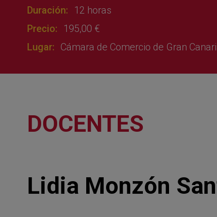
Duración:
12 horas
Precio:
195,00 €
Lugar:
Cámara de Comercio de Gran Canari
DOCENTES
Lidia Monzón San