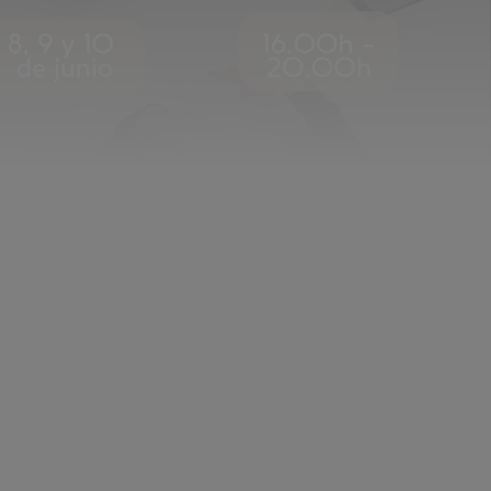
Centro de Negocios
ende
miento en
s Digitales y
Formación 'in Company'
RIAS)
p