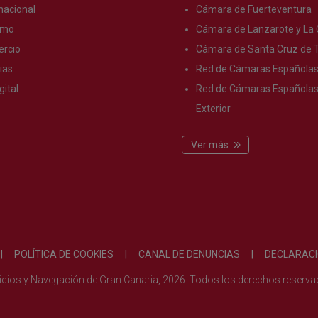
nacional
Cámara de Fuerteventura
smo
Cámara de Lanzarote y La 
rcio
Cámara de Santa Cruz de T
ias
Red de Cámaras Española
gital
Red de Cámaras Españolas 
Exterior
Ver más
|
POLÍTICA DE COOKIES
|
CANAL DE DENUNCIAS
|
DECLARACI
vicios y Navegación de Gran Canaria, 2026. Todos los derechos reserv