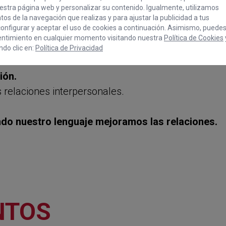
personas.
stra página web y personalizar su contenido. Igualmente, utilizamos
os de la navegación que realizas y para ajustar la publicidad a tus
onfigurar y aceptar el uso de cookies a continuación. Asimismo, puede
entimiento en cualquier momento visitando nuestra
Política de Cookies
desarrollar en el contexto actual, tiempos de inc
do clic en:
Política de Privacidad
ción.
 relaciones interpersonales.
ando nuestro lenguaje mejoramos las relaciones.
NTOS