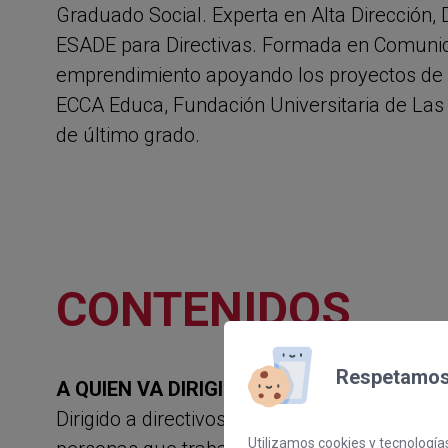
Graduado Social. Experta en Alta Dirección, 
ESADE para Directivas. Formada en Comunica
emprendimiento apoyando los proyectos de 
ECCA Educa, Fundación Universitaria de Las
de último grado.
CONTENIDOS
Respetamos 
A QUIEN VA DIRIGIDO:
Dirigido a directivos, mandos intermedios, 
Utilizamos cookies y tecnologías