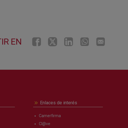
IR EN
Enlaces de interés
Camerfirma
Cl@ve