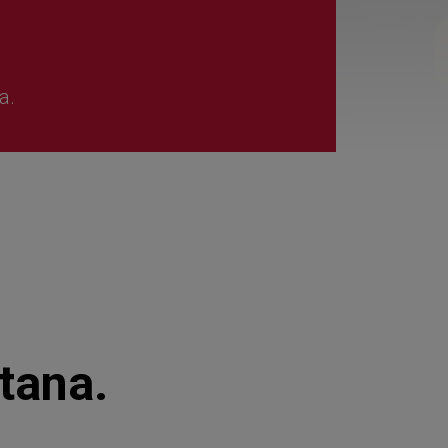
autónomos
Proyecto COMPASS
Observatorio del Comercio
Escuela Empr
Programa de Emprendi
a.
Transformación Digital
Marketing de Contenido
Vivero
Branding (PRECE CANA
Hábitat Startu
tana.