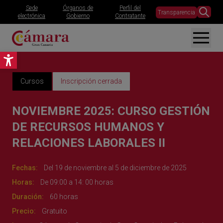
Sede
Órganos de
Perfil del
Transparencia
electrónica
Gobierno
Contratante
Abrir barra de herramientas
Cursos
Inscripción cerrada
NOVIEMBRE 2025: CURSO GESTIÓN
DE RECURSOS HUMANOS Y
RELACIONES LABORALES II
Fechas:
Del 19 de noviembre al 5 de diciembre de 2025
Horas:
De 09:00 a 14: 00 horas
Duración:
60 horas
Precio:
Gratuito