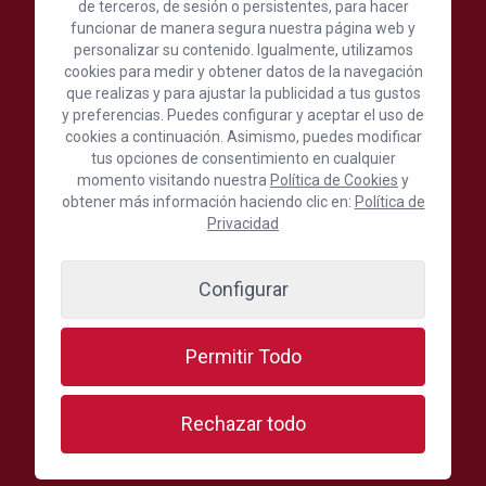
de terceros, de sesión o persistentes, para hacer
funcionar de manera segura nuestra página web y
Cámara Oficial de Comercio, Industria,
personalizar su contenido. Igualmente, utilizamos
Servicios y Navegación de Gran Canaria
cookies para medir y obtener datos de la navegación
que realizas y para ajustar la publicidad a tus gustos
y preferencias. Puedes configurar y aceptar el uso de
C./ León y Castillo, 24, 1ª Planta, 35003 Las Palmas de
cookies a continuación. Asimismo, puedes modificar
Gran Canaria, España
tus opciones de consentimiento en cualquier
(+34) 928 390 390
momento visitando nuestra
Política de Cookies
y
obtener más información haciendo clic en:
Política de
Escríbenos aquí
Privacidad
Síguenos en:
Configurar
Permitir Todo
Secciones más visitadas
Rechazar todo
Oferta formativa
Formación