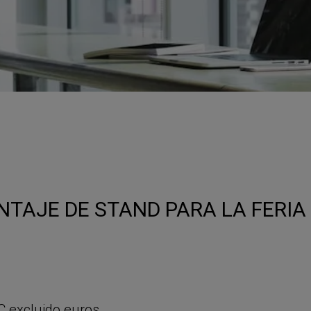
autónomos
Proyecto COMPASS
Observatorio del Comercio
Escuela Empr
Programa de Emprendi
Transformación Digital
Marketing de Contenido
Vivero
Branding (PRECE CANA
Hábitat Startu
TAJE DE STAND PARA LA FERIA
C excluido euros