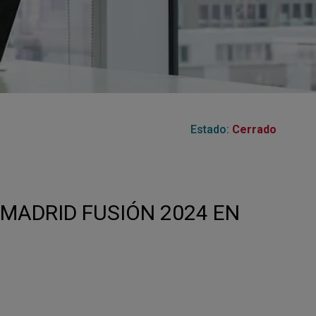
Centro de Negocios
ende
miento en
s Digitales y
Formación 'in Company'
RIAS)
p
Estado:
Cerrado
 MADRID FUSIÓN 2024 EN