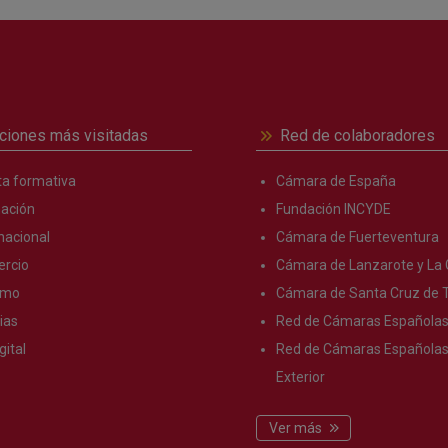
ciones más visitadas
Red de colaboradores
ta formativa
Cámara de España
ación
Fundación INCYDE
nacional
Cámara de Fuerteventura
rcio
Cámara de Lanzarote y La 
smo
Cámara de Santa Cruz de T
ias
Red de Cámaras Española
gital
Red de Cámaras Españolas 
Exterior
Ver más