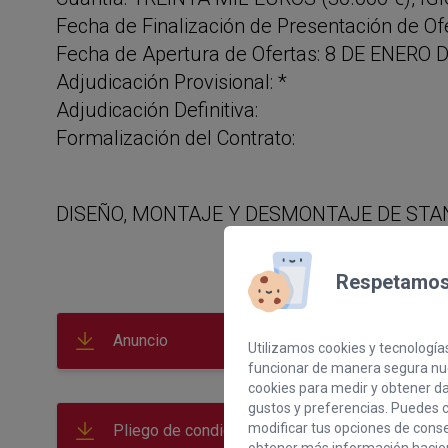
Fecha de Finalización de Presentación de Of
Fecha de Apertura de Ofertas: 8 DE ENERO 
Adjudicación Provisional: *
Adjudicación Definitiva:
Formalización del Contrato:
DISEÑO, MONTAJE Y DESMONTAJE DE STAN
Respetamos 
Anuncio
Utilizamos cookies y tecnologías
funcionar de manera segura nue
cookies para medir y obtener dat
gustos y preferencias. Puedes c
modificar tus opciones de cons
Pliego de condiciones administrativas