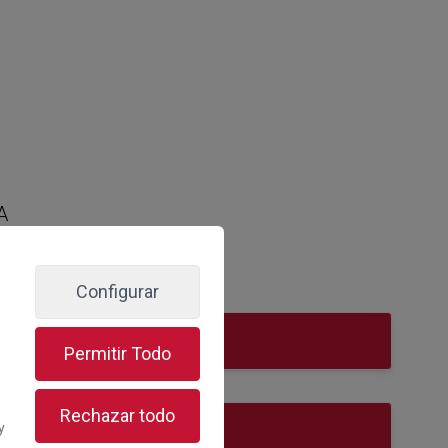
A
Configurar
Permitir Todo
s
Rechazar todo
y