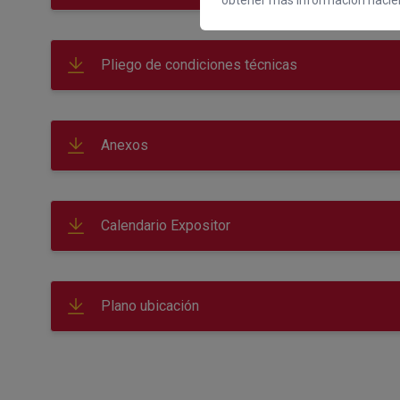
obtener más información hacien
Pliego de condiciones técnicas
Anexos
Calendario Expositor
Plano ubicación