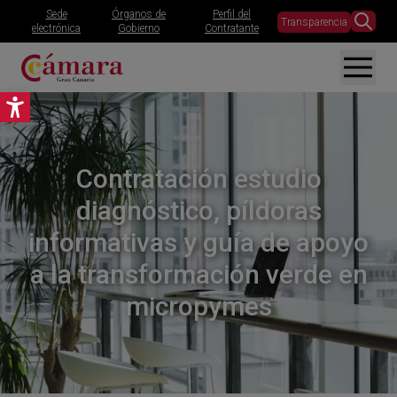
Sede
Órganos de
Perfil del
Transparencia
electrónica
Gobierno
Contratante
Abrir barra de herramientas
Contratación estudio
diagnóstico, píldoras
informativas y guía de apoyo
a la transformación verde en
micropymes