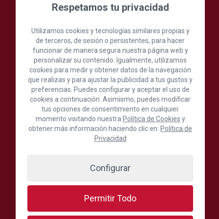
Respetamos tu privacidad
Utilizamos cookies y tecnologías similares propias y
de terceros, de sesión o persistentes, para hacer
funcionar de manera segura nuestra página web y
personalizar su contenido. Igualmente, utilizamos
cookies para medir y obtener datos de la navegación
Cámara Oficial de Comercio, Industria,
que realizas y para ajustar la publicidad a tus gustos y
preferencias. Puedes configurar y aceptar el uso de
Servicios y Navegación de Gran Canaria
cookies a continuación. Asimismo, puedes modificar
tus opciones de consentimiento en cualquier
momento visitando nuestra
Política de Cookies
y
C./ León y Castillo, 24, 1ª Planta, 35003 Las Palmas de
Gran Canaria, España
obtener más información haciendo clic en:
Política de
Privacidad
(+34) 928 390 390
Escríbenos aquí
Configurar
Síguenos en:
Permitir Todo