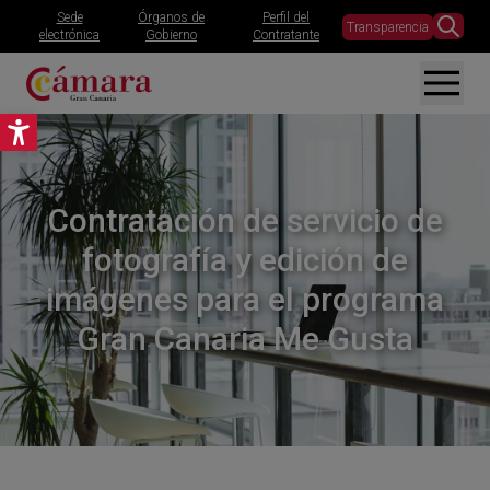
Sede
Órganos de
Perfil del
Transparencia
electrónica
Gobierno
Contratante
Abrir barra de herramientas
Contratación de servicio de
fotografía y edición de
imágenes para el programa
Gran Canaria Me Gusta