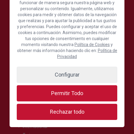
funcionar de manera segura nuestra página web y
Servicios y Navegación de Gran Canaria
personalizar su contenido. Igualmente, utilizamos
cookies para medir y obtener datos de la navegación
que realizas y para ajustar la publicidad a tus gustos
C./ León y Castillo, 24, 1ª Planta, 35003 Las Palmas de
y preferencias. Puedes configurar y aceptar el uso de
Gran Canaria, España
cookies a continuación. Asimismo, puedes modificar
(+34) 928 390 390
tus opciones de consentimiento en cualquier
momento visitando nuestra
Política de Cookies
y
Escríbenos aquí
obtener más información haciendo clic en:
Política de
Privacidad
Síguenos en:
Configurar
Permitir Todo
Secciones más visitadas
Oferta formativa
Rechazar todo
Formación
Internacional