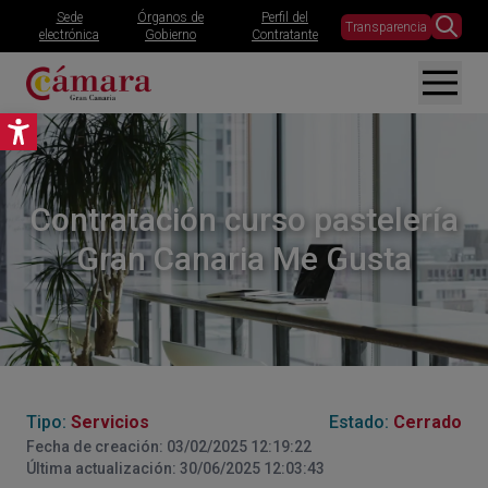
Sede
Órganos de
Perfil del
Transparencia
electrónica
Gobierno
Contratante
Abrir barra de herramientas
Contratación curso pastelería
Gran Canaria Me Gusta
Tipo:
Servicios
Estado:
Cerrado
Fecha de creación: 03/02/2025 12:19:22
Última actualización: 30/06/2025 12:03:43