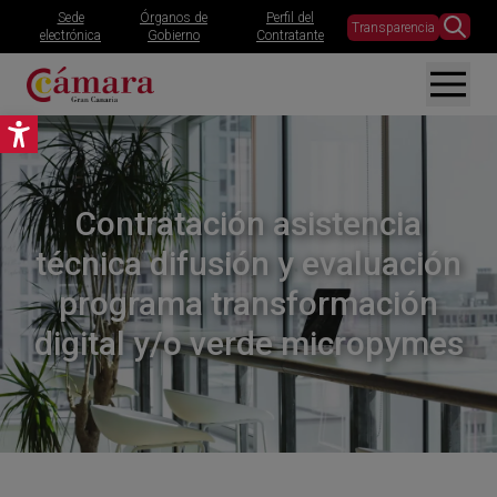
Sede
Órganos de
Perfil del
Transparencia
electrónica
Gobierno
Contratante
Abrir barra de herramientas
Contratación asistencia
técnica difusión y evaluación
programa transformación
digital y/o verde micropymes