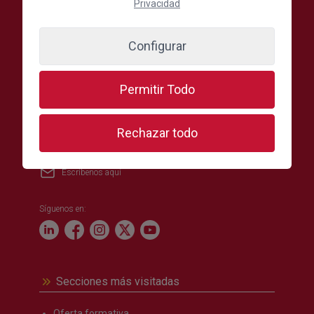
Privacidad
Configurar
Cámara Oficial de Comercio, Industria,
Servicios y Navegación de Gran Canaria
Permitir Todo
C./ León y Castillo, 24, 1ª Planta, 35003 Las Palmas de
Gran Canaria, España
Rechazar todo
(+34) 928 390 390
Escríbenos aquí
Síguenos en:
Secciones más visitadas
Oferta formativa