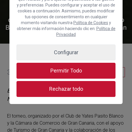
Concluye con éxito el V Open
y preferencias. Puedes configurar y aceptar el uso de
Internacional de Pesca Pasito Blanco
cookies a continuación. Asimismo, puedes modificar
tus opciones de consentimiento en cualquier
organizado por el Club de Yates Pasito
momento visitando nuestra
Política de Cookies
y
Blanco y la Cámara de Comercio de Gran
obtener más información haciendo clic en:
Política de
Canaria
Privacidad
Configurar
Permitir Todo
3 de septiembre de 2025
Turismo
Rechazar todo
El Blue Marlin gana en el juego del escondite y el
Naiss se proclama campeón
El torneo, organizado por el Club de Yates Pasito Blanco
y la Cámara de Comercio de Gran Canaria, con el apoyo
de Turismo de Gran Canaria y la colaboración de los