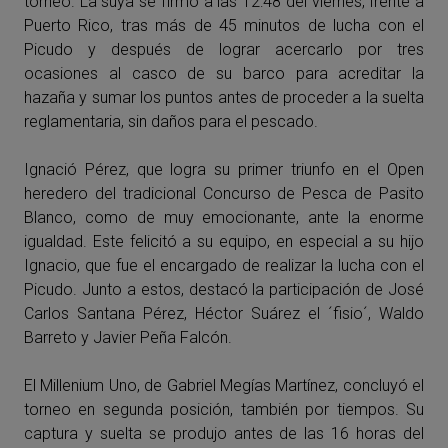
torneo. La suya se firmó a las 12:48 del viernes, frente a
Puerto Rico, tras más de 45 minutos de lucha con el
Picudo y después de lograr acercarlo por tres
ocasiones al casco de su barco para acreditar la
hazaña y sumar los puntos antes de proceder a la suelta
reglamentaria, sin daños para el pescado.
Ignació Pérez, que logra su primer triunfo en el Open
heredero del tradicional Concurso de Pesca de
Pasito
Blanco
, como de muy emocionante, ante la enorme
igualdad. Este felicitó a su equipo, en especial a su hijo
Ignacio, que fue el encargado de realizar la lucha con el
Picudo. Junto a estos, destacó la participación de José
Carlos Santana Pérez, Héctor Suárez el ´fisio´, Waldo
Barreto y Javier Peña Falcón.
El Millenium Uno, de Gabriel Megías Martínez, concluyó el
torneo en segunda posición, también por tiempos. Su
captura y suelta se produjo antes de las 16 horas del