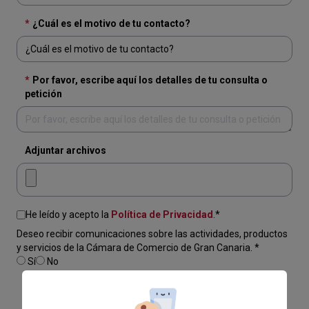
*
¿Cuál es el motivo de tu contacto?
*
Por favor, escribe aquí los detalles de tu consulta o
petición
Adjuntar archivos
He leído y acepto la
Política de Privacidad
.*
Deseo recibir comunicaciones sobre las actividades, productos
y servicios de la Cámara de Comercio de Gran Canaria. *
Sí
No
ENVIAR