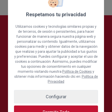
Respetamos tu privacidad
Utilizamos cookies y tecnologías similares propias y
de terceros, de sesión o persistentes, para hacer
funcionar de manera segura nuestra página web y
personalizar su contenido. Igualmente, utilizamos
cookies para medir y obtener datos de la navegación
que realizas y para ajustar la publicidad a tus gustos
y preferencias. Puedes configurar y aceptar el uso de
cookies a continuación. Asimismo, puedes modificar
tus opciones de consentimiento en cualquier
Cámara Oficial de Comercio, Industria,
momento visitando nuestra
Política de Cookies
y
Servicios y Navegación de Gran Canaria
obtener más información haciendo clic en:
Política de
Privacidad
C./ León y Castillo, 24, 1ª Planta, 35003 Las Palmas de
Gran Canaria, España
Configurar
(+34) 928 390 390
Escríbenos aquí