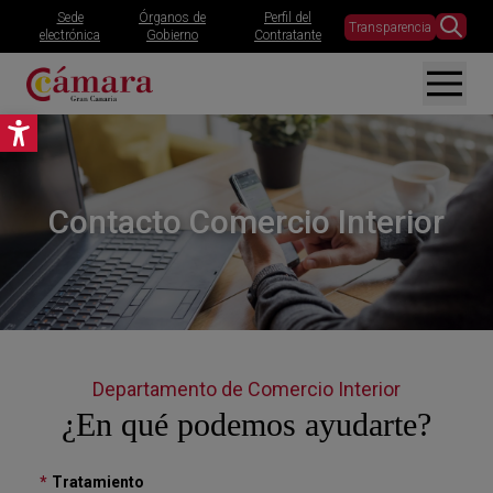
Sede
Órganos de
Perfil del
Transparencia
electrónica
Gobierno
Contratante
Abrir barra de herramientas
Contacto Comercio Interior
Departamento de Comercio Interior
¿En qué podemos ayudarte?
*
Tratamiento