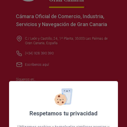
Cámara Oficial de Comercio, Industria,
Servicios y Navegación de Gran Canaria
C./ León y Castillo, 24, 1ª Planta, 35003 Las Palmas de
Gran Canaria, España
(+34) 928 390 390
Escríbenos aquí
Síguenos en:
Secciones más visitadas
Respetamos tu privacidad
Oferta formativa
Utilizamos cookies y tecnologías similares propias y