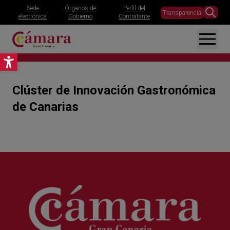
Sede
Órganos de
Perfil del
Transparencia
electrónica
Gobierno
Contratante
Abrir barra de herramientas
Clúster de Innovación Gastronómica
de Canarias