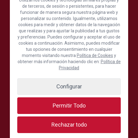
Formación
de terceros, de sesión o persistentes, para hacer
Internacional
funcionar de manera segura nuestra página web y
personalizar su contenido. Igualmente, utilizamos
Turismo
cookies para medir y obtener datos de la navegación
Comercio
que realizas y para ajustar la publicidad a tus gustos
y preferencias. Puedes configurar y aceptar el uso de
Noticias
cookies a continuación. Asimismo, puedes modificar
Kit Digital
tus opciones de consentimiento en cualquier
momento visitando nuestra
Política de Cookies
y
obtener más información haciendo clic en:
Política de
Privacidad
Red de colaboradores
Cámara de España
Configurar
Fundación INCYDE
Cámara de Fuerteventura
Permitir Todo
Cámara de Lanzarote y La Graciosa
Cámara de Santa Cruz de Tenerife
Rechazar todo
Red de Cámaras Españolas
Red de Cámaras Españolas en el Exterior